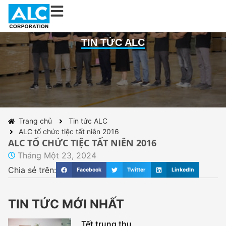
TIN TỨC ALC
Trang chủ
Tin tức ALC
ALC tổ chức tiệc tất niên 2016
ALC TỔ CHỨC TIỆC TẤT NIÊN 2016
Tháng Một 23, 2024
Chia sẻ trên:
Facebook
Twitter
LinkedIn
TIN TỨC MỚI NHẤT
Tết trung thu