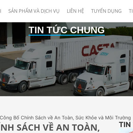
I
SẢN PHẨM VÀ DỊCH VỤ
LIÊN HỆ
TUYỂN DỤNG
T
TIN TỨC CHUNG
Công Bố Chính Sách về An Toàn, Sức Khỏe và Môi Trường
TIN
ÍNH SÁCH VỀ AN TOÀN,