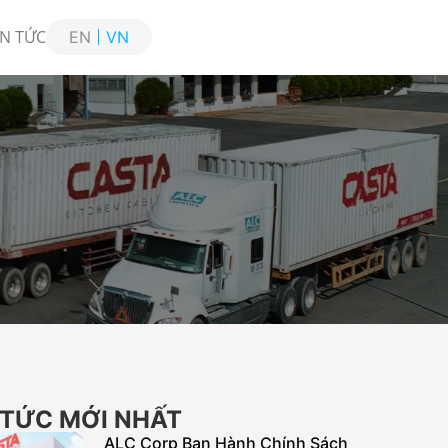
IN TỨC
EN
VN
 TỨC MỚI NHẤT
ALC Corp Ban Hành Chính Sách