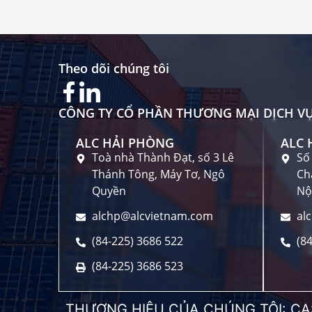
Theo dõi chúng tôi
CÔNG TY CỔ PHẦN THƯƠNG MẠI DỊCH VỤ
ALC HẢI PHÒNG
ALC 
Toà nhà Thành Đạt, số 3 Lê
Số
Thánh Tông, Máy Tơ, Ngô
Ch
Quyền
Nộ
alchp@alcvietnam.com
al
(84-225) 3686 522
(8
(84-225) 3686 523
THƯƠNG HIỆU CỦA CHÚNG TÔI:
CA