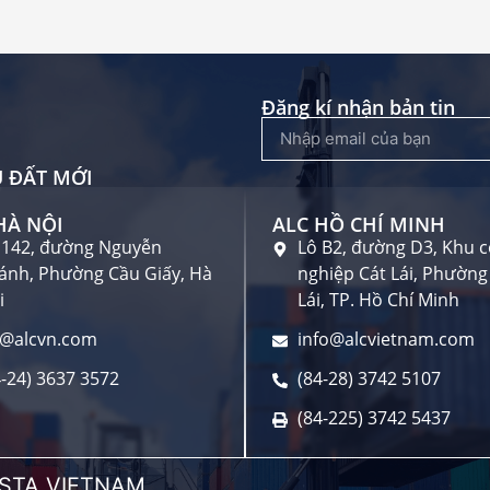
Đăng kí nhận bản tin
 ĐẤT MỚI
HÀ NỘI
ALC HỒ CHÍ MINH
 142, đường Nguyễn
Lô B2, đường D3, Khu 
ánh, Phường Cầu Giấy, Hà
nghiệp Cát Lái, Phường
i
Lái, TP. Hồ Chí Minh
c@alcvn.com
info@alcvietnam.com
4-24) 3637 3572
(84-28) 3742 5107
(84-225) 3742 5437
STA VIETNAM