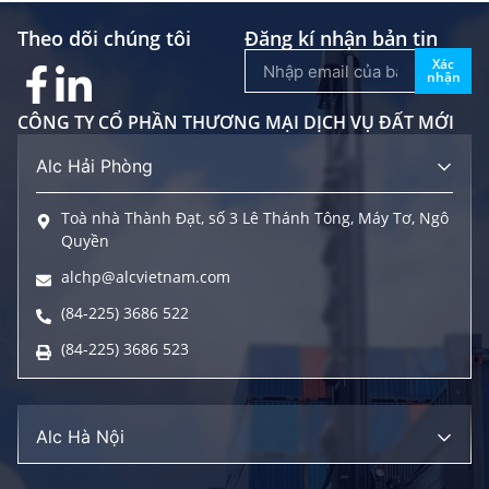
Theo dõi chúng tôi
Đăng kí nhận bản tin
Xác
nhận
CÔNG TY CỔ PHẦN THƯƠNG MẠI DỊCH VỤ ĐẤT MỚI
Alc Hải Phòng
Toà nhà Thành Đạt, số 3 Lê Thánh Tông, Máy Tơ, Ngô
Quyền
alchp@alcvietnam.com
(84-225) 3686 522
(84-225) 3686 523
Alc Hà Nội