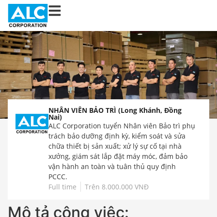
NHÂN VIÊN BẢO TRÌ (Long Khánh, Đồng
Nai)
ALC Corporation tuyển Nhân viên Bảo trì phụ
trách bảo dưỡng định kỳ, kiểm soát và sửa
chữa thiết bị sản xuất; xử lý sự cố tại nhà
xưởng, giám sát lắp đặt máy móc, đảm bảo
vận hành an toàn và tuân thủ quy định
PCCC.
Full time
Trên 8.000.000 VNĐ
Mô tả công việc: